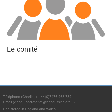
Le comité
Téléphone (Charline): +44(0)7476 968 739
Email (Anne): secretariat@lespoussins.org.uk
Registered in England and Wales