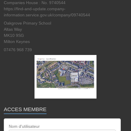
Companies House : No. 9740544
https://find-and-update.company-
information.service.gov.uk/company/09740544
Oakgrove Primary School
Altas Way
MK10 9SG
Milton Keynes
07476 968 739
ACCES MEMBRE
Nom d'utilisateur