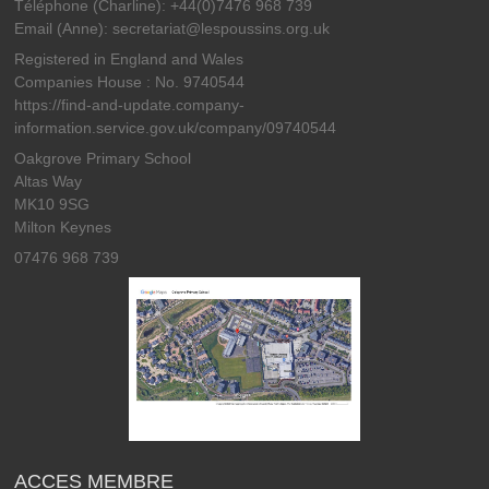
Téléphone (Charline): +44(0)7476 968 739
Email (Anne): secretariat@lespoussins.org.uk
Registered in England and Wales
Companies House : No. 9740544
https://find-and-update.company-
information.service.gov.uk/company/09740544
Oakgrove Primary School
Altas Way
MK10 9SG
Milton Keynes
07476 968 739
ACCES MEMBRE