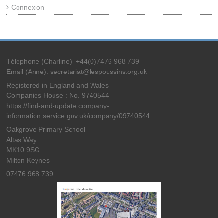
Connexion
Téléphone (Charline): +44(0)7476 968 739
Email (Anne): secretariat@lespoussins.org.uk
Registered in England and Wales
Companies House : No. 9740544
https://find-and-update.company-
information.service.gov.uk/company/09740544
Oakgrove Primary School
Altas Way
MK10 9SG
Milton Keynes
07476 968 739