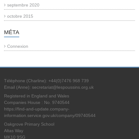
septembre 2020
octobre 2015
MÉTA
Connexion
Téléphone (Charline): +44(0)7476 968 739
Email (Anne): secretariat@lespoussins.org.uk
Registered in England and Wales
Companies House : No. 9740544
https://find-and-update.company-
information.service.gov.uk/company/09740544
Oakgrove Primary School
Altas Way
MK10 9SG