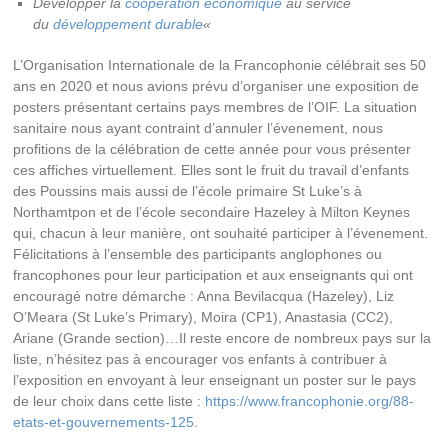
Développer la
coopération économique
au service
du
développement durable
«
L’Organisation Internationale de la Francophonie célébrait ses 50
ans en 2020 et nous avions prévu d’organiser une exposition de
posters présentant certains pays membres de l’OIF. La situation
sanitaire nous ayant contraint d’annuler l’évenement, nous
profitions de la célébration de cette année pour vous présenter
ces affiches virtuellement. Elles sont le fruit du travail d’enfants
des Poussins mais aussi de l’école primaire St Luke’s à
Northamtpon et de l’école secondaire Hazeley à Milton Keynes
qui, chacun à leur manière, ont souhaité participer à l’évenement.
Félicitations à l’ensemble des participants anglophones ou
francophones pour leur participation et aux enseignants qui ont
encouragé notre démarche : Anna Bevilacqua (Hazeley), Liz
O’Meara (St Luke’s Primary), Moira (CP1), Anastasia (CC2),
Ariane (Grande section)…Il reste encore de nombreux pays sur la
liste, n’hésitez pas à encourager vos enfants à contribuer à
l’exposition en envoyant à leur enseignant un poster sur le pays
de leur choix dans cette liste :
https://www.francophonie.org/88-
etats-et-gouvernements-125
.