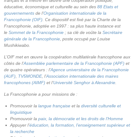
français et à mettre en œuvre une coopération politique,
éducative, économique et culturelle au sein des
88 Etats et
gouvernements
de l’
Organisation internationale de la
Francophonie (OIF)
. Ce dispositif est fixé par la Charte de la
Francophonie, adoptée en 1997 : sa plus haute instance est
le
Sommet de la Francophonie
; sa clé de voûte la
Secrétaire
générale de la Francophonie
, poste occupé par Louise
Mushikiwabo.
L’OIF met en œuvre la coopération multilatérale francophone aux
côtés de l’
Assemblée parlementaire de la Francophonie (APF)
et
de quatre opérateurs : l’
Agence universitaire de la Francophonie
(AUF)
,
TV5MONDE
, l’
Association internationale des maires
francophones (AIMF)
et l’
Université Senghor à Alexandrie
.
La Francophonie a pour missions de :
Promouvoir la
langue française
et la
diversité culturelle et
linguistique
Promouvoir la
paix, la démocratie et les droits de l’Homme
Appuyer l’
éducation, la formation, l’enseignement supérieur et
la recherche