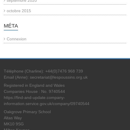
septembre 2020
octobre 2015
MÉTA
Connexion
Téléphone (Charline): +44(0)7476 968 739
Email (Anne): secretariat@lespoussins.org.uk
Registered in England and Wales
Companies House : No. 9740544
https://find-and-update.company-
information.service.gov.uk/company/09740544
Oakgrove Primary School
Altas Way
MK10 9SG