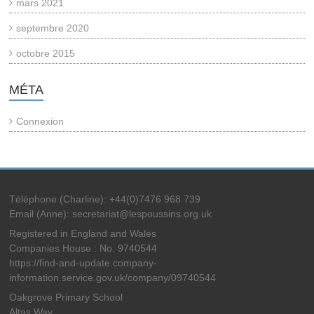
mars 2021
septembre 2020
octobre 2015
MÉTA
Connexion
Téléphone (Charline): +44(0)7476 968 739
Email (Anne): secretariat@lespoussins.org.uk
Registered in England and Wales
Companies House : No. 9740544
https://find-and-update.company-
information.service.gov.uk/company/09740544
Oakgrove Primary School
Altas Way