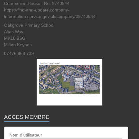
Companies House : No. 9740544
https://find-and-update.company-
information.service.gov.uk/company/09740544
Oakgrove Primary School
Altas Way
MK10 9SG
Milton Keynes
07476 968 739
ACCES MEMBRE
Nom d'utilisateur