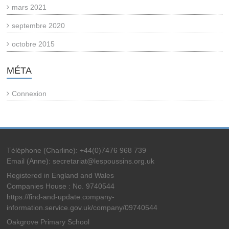
mars 2021
septembre 2020
octobre 2015
MÉTA
Connexion
Téléphone (Charline): +44(0)7476 968 739
Email (Anne): secretariat@lespoussins.org.uk
Registered in England and Wales
Companies House : No. 9740544
https://find-and-update.company-
information.service.gov.uk/company/09740544
Oakgrove Primary School