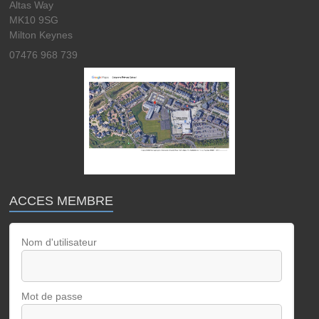
Altas Way
MK10 9SG
Milton Keynes
07476 968 739
ACCES MEMBRE
Nom d'utilisateur
Mot de passe